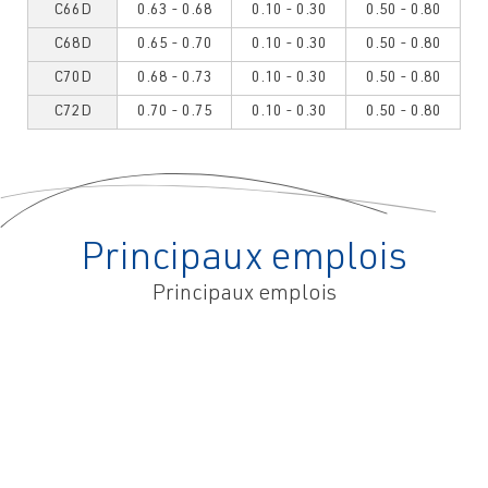
C66D
0.63 - 0.68
0.10 - 0.30
0.50 - 0.80
C68D
0.65 - 0.70
0.10 - 0.30
0.50 - 0.80
C70D
0.68 - 0.73
0.10 - 0.30
0.50 - 0.80
C72D
0.70 - 0.75
0.10 - 0.30
0.50 - 0.80
Principaux emplois
Principaux emplois
Fil
Fil
Fil
Fil
pour
Fil
pour
pour
pour
agriculture
pour
quincailleries
bâtiment
l'industrie
et
clôtures