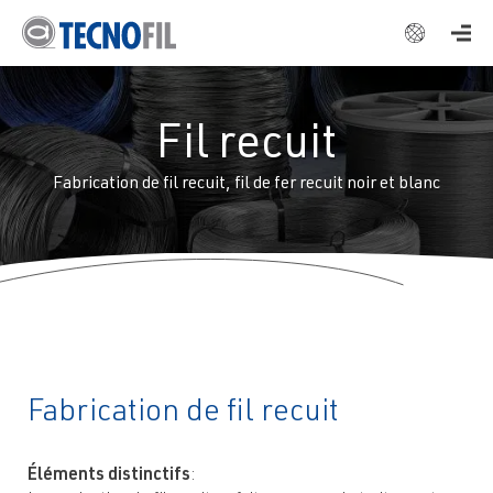
ENGLISH
ESPAÑOL
Fil recuit
DEUTSCH
FRANÇAIS
Fabrication de fil recuit, fil de fer recuit noir et blanc
ITALIANO
Fabrication de fil recuit
Éléments distinctifs
: