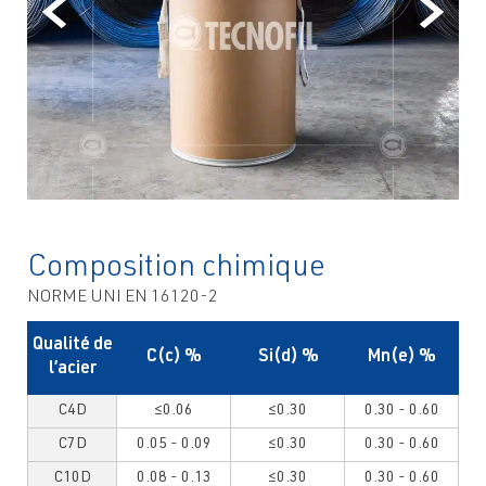
Composition chimique
NORME UNI EN 16120-2
Qualité de
C(c) %
Si(d) %
Mn(e) %
l’acier
C4D
≤0.06
≤0.30
0.30 - 0.60
C7D
0.05 - 0.09
≤0.30
0.30 - 0.60
C10D
0.08 - 0.13
≤0.30
0.30 - 0.60