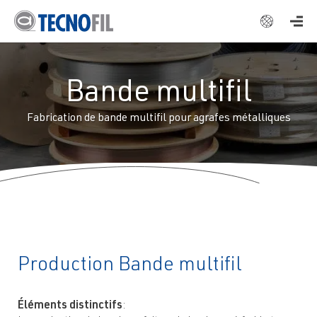
ENGLISH
ESPAÑOL
Bande multifil
DEUTSCH
FRANÇAIS
Fabrication de bande multifil pour agrafes métalliques
ITALIANO
Production Bande multifil
Éléments distinctifs
: