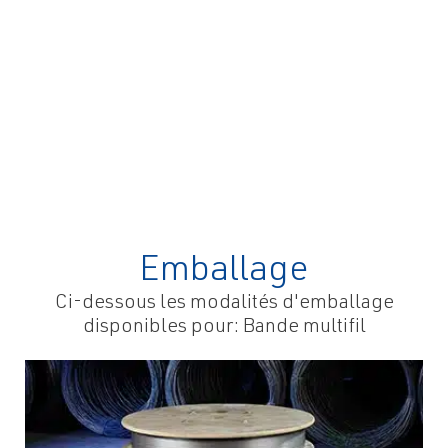
Fil
Fil
Fil
Fil
pour
Fil
pour
pour
pour
agriculture
pour
quincailleries
bâtiment
l'industrie
et
clôtures
métalliques
élevage
Emballage
Ci-dessous les modalités d'emballage
disponibles pour: Bande multifil